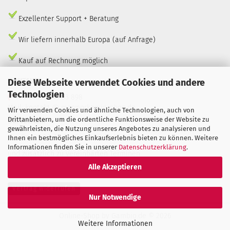
Exzellenter Support + Beratung
Wir liefern innerhalb Europa (auf Anfrage)
Kauf auf Rechnung möglich
KONTAKT
Diese Webseite verwendet Cookies und andere
Technologien
Tel. 04535/ 49 53 898
Mail: kontakt @ marmorkamin-shop.de
Wir verwenden Cookies und ähnliche Technologien, auch von
Drittanbietern, um die ordentliche Funktionsweise der Website zu
Bürozeiten:
gewährleisten, die Nutzung unseres Angebotes zu analysieren und
Mo–Do: 09:00–18:00, Fr: 09:00–13:00 Uhr
Ihnen ein bestmögliches Einkaufserlebnis bieten zu können. Weitere
Informationen finden Sie in unserer
Datenschutzerklärung
.
und zusätzlich zu vereinbarten Terminen
Alle Akzeptieren
Vertrag widerrufen
Nur Notwendige
Online-Shop
by Gambio.de © 2026
Weitere Informationen