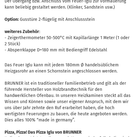
Der Übergang bzw. Anschluss vom Feuer-Iglu zur Vormauerung
kann beliebig gestaltet werden. (Klinker, Sandstein usw.)
Option:
Gusstüre 2-flügelig mit Anschlussstein
weiteres Zubehör
:
- Zeigerthermometer 50-500°C mit Kapillarlänge 1 Meter (1 oder
2 Stück)
- Absperrklappe D=180 mm mit Bediengriff Edelstahl
Das Feuer Iglu kann mit jedem 180mm Ø handelsüblichem
Heizgasrohr an einen Schornstein angeschlossen werden.
BRUNNER ist ein traditioneller Familienbetrieb und gilt als der
führende Hersteller von Holzbrandtechnik für den
handwerklichen Ofenbau. In unseren Heizkaminen steckt all das
Wissen und Können sowie unser eigener Anspruch, mit dem wir
uns über Jahr zehnte den Ruf erarbeitet haben, die hoch
wertigsten Feuerungen zu bauen, die heute angeboten werden.
Dies alles 100% “made in germany”.
Pizza, Pizza! Das Pizza Iglu von BRUNNER