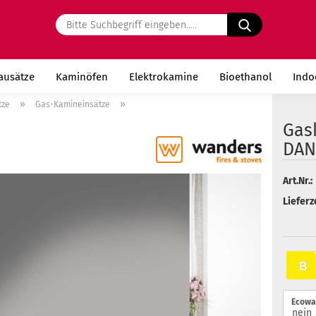
Bitte
Suchbegriff
eingeben.....
ausätze
Kaminöfen
Elektrokamine
Bioethanol
Indo
»
»
tze
Gas-Kamineinsätze
Gas
DANT
Art.Nr.:
Lieferze
B
Ecowav