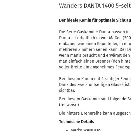
Wanders DANTA 1400 5-seit
Der ideale Kamin für optimale Sicht auf
Die Serie Gaskamine Danta passen in j
Danta ist erhältlich in vier Maßen (5
einbauen wie einen Raumteiler, in ein
mehreren Zimmern sehen kann. Der Dan
wenn man’s braucht und erwärmt den 
man einfach einen Brenner (den hinter
voller Breite ein angenehmes Feuerspie
Bei diesem Kamin mit 5-seitiger Feuers
Dank des zwei-fünfseitigen Glases is
sichtbar.
Bei diesem Gaskamin sind folgende Sei
(teilweise)
Die hintere Brennreihe kann ausgescha
Technische Details
Marke WANDERS