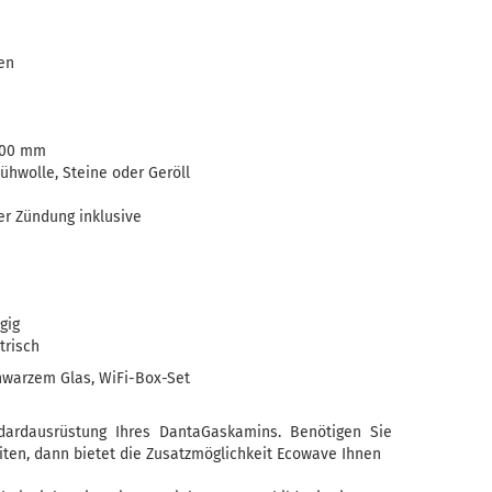
en
700 mm
ühwolle, Steine oder Geröll
er Zündung inklusive
gig
trisch
hwarzem Glas
, WiFi-Box-Set
dardausrüstung Ihres DantaGaskamins. Benötigen Sie
en, dann bietet die Zusatzmöglichkeit Ecowave Ihnen