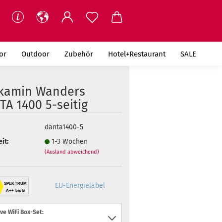
or
Outdoor
Zubehör
Hotel+Restaurant
SALE
kamin Wanders
A 1400 5-seitig
danta1400-5
it:
1-3 Wochen
(Ausland abweichend)
SPEKTRUM
EU-Energielabel
A++ bis G
e WiFi Box-Set: