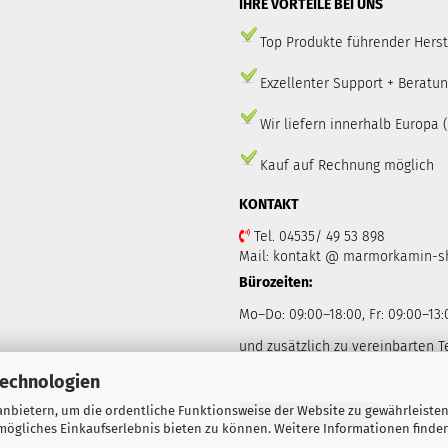
IHRE VORTEILE BEI UNS
Top Produkte führender Herst
Exzellenter Support + Beratu
Wir liefern innerhalb Europa 
Kauf auf Rechnung möglich
KONTAKT
Tel. 04535/ 49 53 898
Mail: kontakt @ marmorkamin-s
Bürozeiten:
Mo–Do: 09:00–18:00, Fr: 09:00–13:
und zusätzlich zu vereinbarten 
Technologien
nbietern, um die ordentliche Funktionsweise der Website zu gewährleisten
Vertrag widerrufen
ögliches Einkaufserlebnis bieten zu können. Weitere Informationen finden