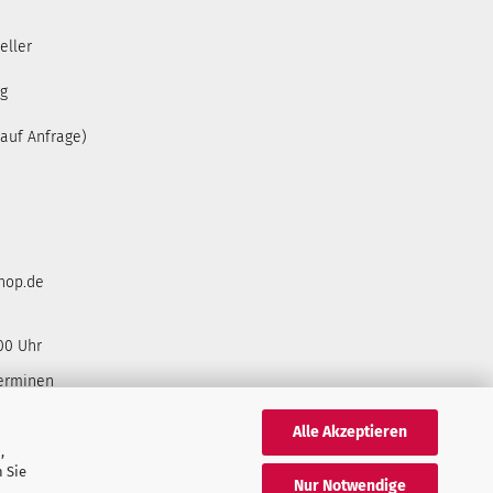
eller
ng
(auf Anfrage)
hop.de
00 Uhr
Terminen
Alle Akzeptieren
,
 Sie
Nur Notwendige