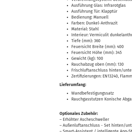
Ausführung Glas: Infrarotglas
Ausführung Tür: Klapptür
Bedienung: Manuell
Farben: Dunkel-Anthrazit
Material: Stahl
Interieur: Vermiculit dunkelanth
Tiefe (mm): 360
Feuersicht Breite (mm): 400
Feuersicht Höhe (mm): 345
Gewicht (kg): 100
Rauchabzug oben (mm): 130
Frischluftanschluss hinten/unt
Zertifizierungen: EN13240, Flam
Lieferumfang:
Wandbefestigungssatz
Rauchgasstutzen Konische Abg
Optionales Zubehör:
– Erhöhter Ascheschweller
– Außenluftanschluss - Set hinten/un
– Smart-Assistent / intelligente App-