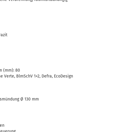
razit
en (mm): 80
me Verte, BlmSchV 1+2, Defra, EcoDesign
asmündung Ø 130 mm
ten
Steuerung