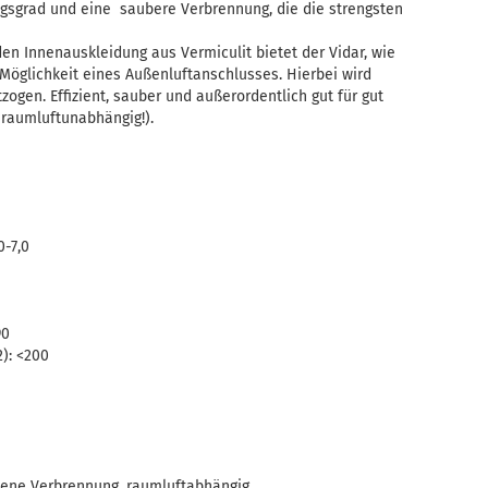
ngsgrad und eine saubere Verbrennung, die die strengsten
n Innenauskleidung aus Vermiculit bietet der Vidar, wie
 Möglichkeit eines Außenluftanschlusses. Hierbei wird
gen. Effizient, sauber und außerordentlich gut für gut
 raumluftunabhängig!).
0-7,0
90
): <200
ene Verbrennung, raumluftabhängig