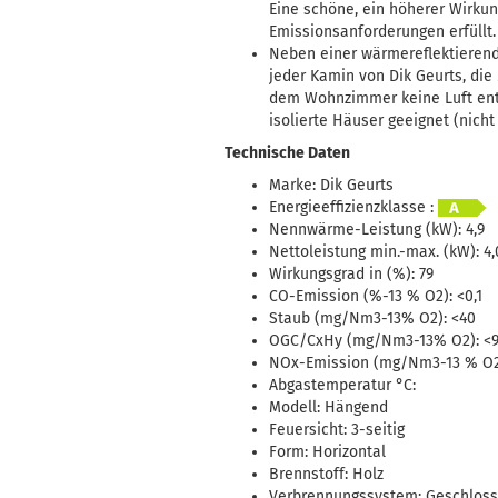
Eine schöne, ein höherer Wirku
Emissionsanforderungen erfüllt.
Neben einer wärmereflektierende
jeder Kamin von Dik Geurts, die
dem Wohnzimmer keine Luft entzo
isolierte Häuser geeignet (nicht
Technische Daten
Marke: Dik Geurts
Energieeffizienzklasse :
Nennwärme-Leistung (kW): 4,9
Nettoleistung min.-max. (kW): 4,
Wirkungsgrad in (%): 79
CO-Emission (%-13 % O2): <0,1
Staub (mg/Nm3-13% O2): <40
OGC/CxHy (mg/Nm3-13% O2): <
NOx-Emission (mg/Nm3-13 % O2
Abgastemperatur °C:
Modell: Hängend
Feuersicht: 3-seitig
Form: Horizontal
Brennstoff: Holz
Verbrennungssystem: Geschloss