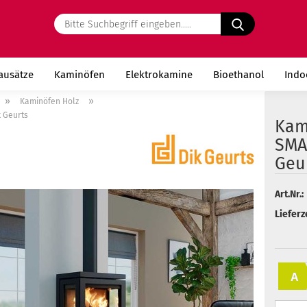
Bitte
Suchbegriff
eingeben.....
ausätze
Kaminöfen
Elektrokamine
Bioethanol
Indo
»
»
Kaminöfen Holz
 Geurts
Kam
SMA
Geu
Art.Nr.:
Lieferze
A