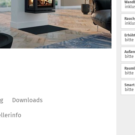
Wandb
Rauch
Erhöh
Außenl
Rauml
Smart 
ng
Downloads
llerinfo