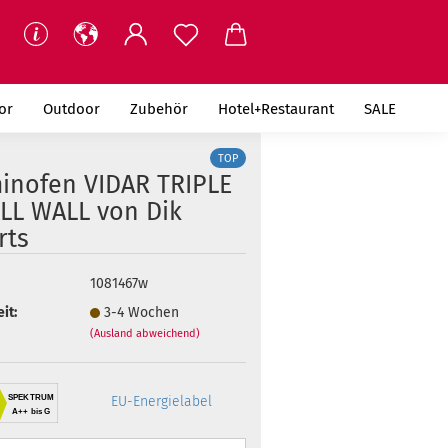
or
Outdoor
Zubehör
Hotel+Restaurant
SALE
TOP
inofen VIDAR TRIPLE
LL WALL von Dik
rts
1081467w
it:
3-4 Wochen
(Ausland abweichend)
SPEKTRUM
EU-Energielabel
A++ bis G