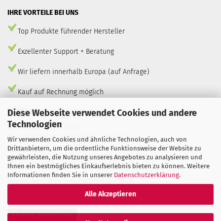
IHRE VORTEILE BEI UNS
Top Produkte führender Hersteller
Exzellenter Support + Beratung
Wir liefern innerhalb Europa (auf Anfrage)
Kauf auf Rechnung möglich
KONTAKT
Diese Webseite verwendet Cookies und andere
Technologien
Tel. 04535/ 49 53 898
Mail: kontakt @ marmorkamin-shop.de
Wir verwenden Cookies und ähnliche Technologien, auch von
Drittanbietern, um die ordentliche Funktionsweise der Website zu
Bürozeiten:
gewährleisten, die Nutzung unseres Angebotes zu analysieren und
Mo–Do: 09:00–18:00, Fr: 09:00–13:00 Uhr
Ihnen ein bestmögliches Einkaufserlebnis bieten zu können. Weitere
Informationen finden Sie in unserer
Datenschutzerklärung
.
und zusätzlich zu vereinbarten Terminen
Alle Akzeptieren
Vertrag widerrufen